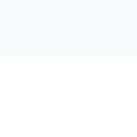
服务支持
荐
客服中心
帮助中心
使用指南
版权声明