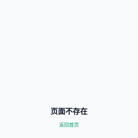
页面不存在
返回首页