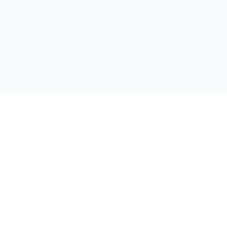
服务支持
荐
客服中心
帮助中心
使用指南
版权声明