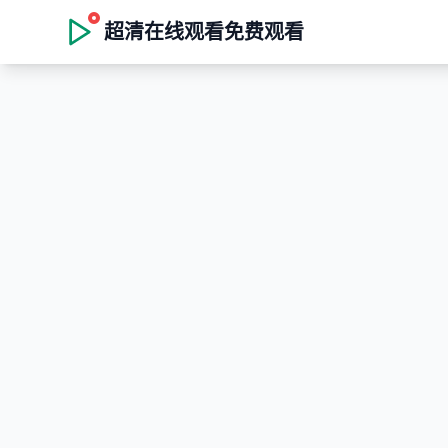
超清在线观看免费观看